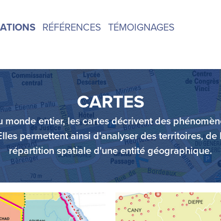
CATIONS
RÉFÉRENCES
TÉMOIGNAGES
CARTES
CARTES
du monde entier, les cartes décrivent des phénomèn
du monde entier, les cartes décrivent des phénomèn
les permettent ainsi d'analyser des territoires, de 
les permettent ainsi d'analyser des territoires, de 
répartition spatiale d'une entité géographique.
répartition spatiale d'une entité géographique.