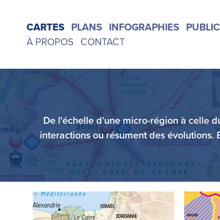
CARTES
PLANS
INFOGRAPHIES
PUBLI
À PROPOS
CONTACT
De l'échelle d'une micro-région à celle 
De l'échelle d'une micro-région à celle 
interactions ou résument des évolutions. El
interactions ou résument des évolutions. El