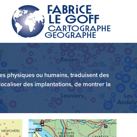
es physiques ou humains, traduisent des 
es physiques ou humains, traduisent des 
localiser des implantations, de montrer la 
localiser des implantations, de montrer la 